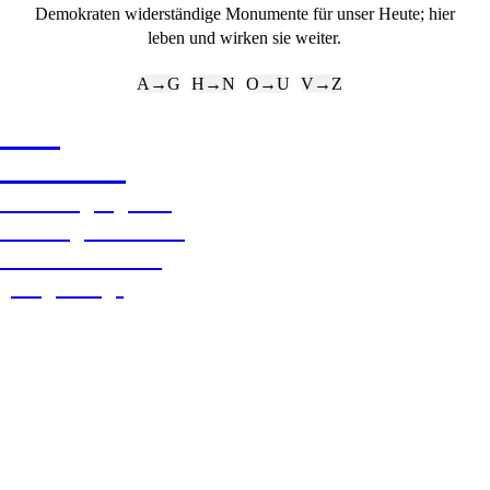
Demokraten widerständige Monumente für unser Heute; hier
leben und wirken sie weiter.
A→G
H→N
O→U
V→Z
Karl
Gutzkow
Dem Bürger gehört
nun die ganze Straße
und nicht bloß der
„Bürgersteig“